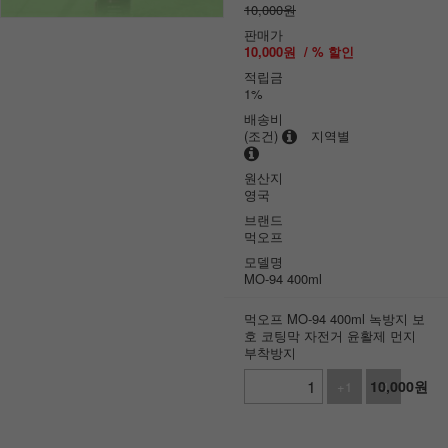
10,000원
판매가
10,000
원
/ % 할인
적립금
1%
배송비
(조건)
지역별
원산지
영국
브랜드
먹오프
모델명
MO-94 400ml
먹오프 MO-94 400ml 녹방지 보
호 코팅막 자전거 윤활제 먼지
부착방지
10,000
원
+1
-1