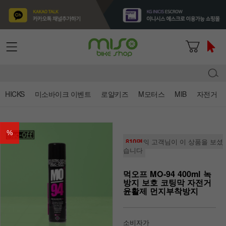
HICKS
미소바이크 이벤트
로얄키즈
M모터스
MIB
자전거
%
810명
의 고객님이 이 상품을 보셨
습니다
먹오프 MO-94 400ml 녹
방지 보호 코팅막 자전거
윤활제 먼지부착방지
소비자가