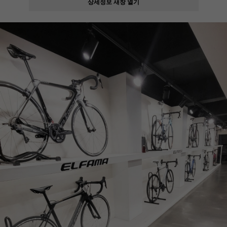
상세정보 새창 열기
페이코 ID로
PAYCO 바