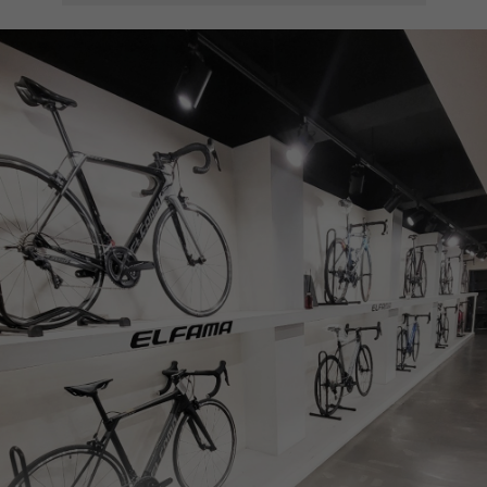
페이코 ID로
PAYCO 바