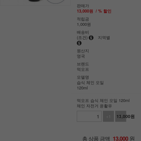
판매가
13,000
원
/ % 할인
적립금
1,000원
배송비
(조건)
지역별
원산지
영국
브랜드
먹오프
모델명
습식 체인 오일
120ml
먹오프 습식 체인 오일 120ml
체인 자전거 윤활유
13,000
원
+1
-1
원
총 상품 금액
13,000