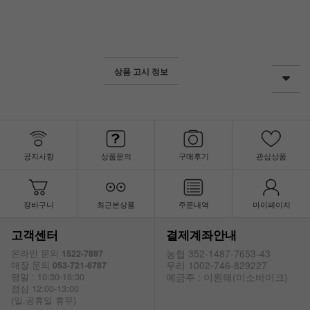
상품 고시 정보
공지사항
상품문의
구매후기
관심상품
장바구니
최근본상품
주문내역
마이페이지
고객센터
결제계좌안내
농협 352-1487-7653-43
온라인 문의
1522-7897
우리 1002-746-829227
매장 문의
053-721-6787
예금주 : 이원해(미소바이크)
평일 : 10:30-16:30
점심 12:00-13:00
(일.공휴일 휴무)