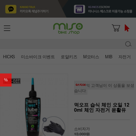
HICKS
미소바이크 이벤트
로얄키즈
M모터스
MIB
자전거
%
915명
의 고객님이 이 상품을 보셨
습니다
먹오프 습식 체인 오일 12
0ml 체인 자전거 윤활유
소비자가
13,000원