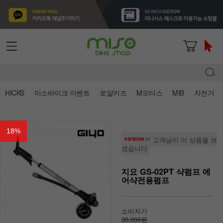
HICKS
미소바이크 이벤트
로얄키즈
M모터스
MIB
자전거
18
%
1930명
의 고객님이 이 상품을 보
셨습니다
지요 GS-02PT 샥펌프 에
어샥전용펌프
소비자가
30,000원