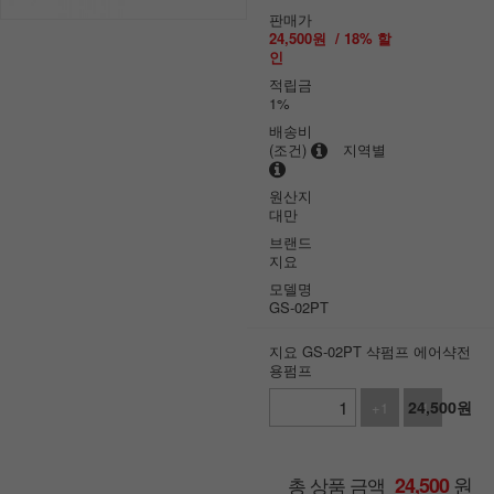
판매가
24,500
원
/
18
% 할
인
적립금
1%
배송비
(조건)
지역별
원산지
대만
브랜드
지요
모델명
GS-02PT
지요 GS-02PT 샥펌프 에어샥전
용펌프
24,500
원
+1
-1
원
총 상품 금액
24,500