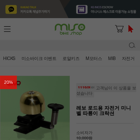
HICKS
미소바이크 이벤트
로얄키즈
M모터스
MIB
자전거
20
%
1119명
의 고객님이 이 상품을 보
셨습니다
레보 로드용 자전거 미니
벨 따릉이 크락션
소비자가
10,000원