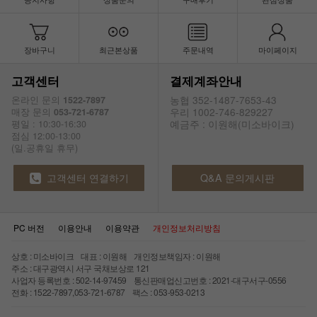
장바구니
최근본상품
주문내역
마이페이지
고객센터
결제계좌안내
농협 352-1487-7653-43
온라인 문의
1522-7897
우리 1002-746-829227
매장 문의
053-721-6787
예금주 : 이원해(미소바이크)
평일 : 10:30-16:30
점심 12:00-13:00
(일.공휴일 휴무)
고객센터 연결하기
Q&A 문의게시판
PC 버전
이용안내
이용약관
개인정보처리방침
상호 : 미소바이크 대표 : 이원해 개인정보책임자 : 이원해
주소 : 대구광역시 서구 국채보상로 121
사업자 등록번호 : 502-14-97459 통신판매업신고번호 : 2021-대구서구-0556
전화 : 1522-7897,053-721-6787 팩스 : 053-953-0213