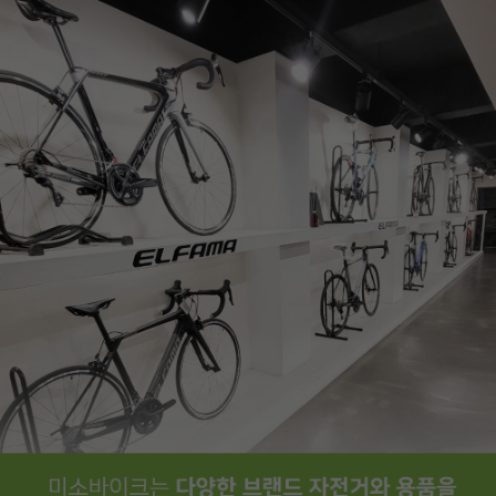
페이코 ID로
PAYCO 바