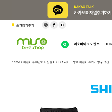
B
즐겨찾기추가
미소바이크 이벤트
HICK
home
>
자전거의류/잡화
>
신발
> 2023 시마노 방수 자전거 슈커버 방풍 덧신