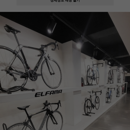
페이코 ID로
PAYCO 바