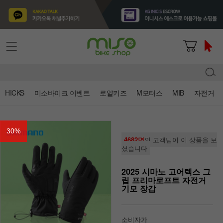
HICKS
미소바이크 이벤트
로얄키즈
M모터스
MIB
자전거
30
%
4682명
의 고객님이 이 상품을 보
셨습니다
2025 시마노 고어텍스 그
립 프리마로프트 자전거
기모 장갑
소비자가