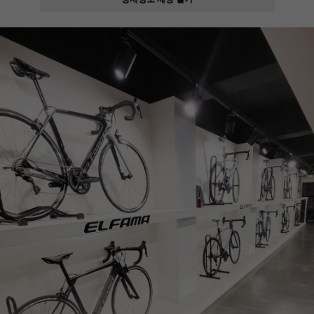
페이코 ID로
PAYCO 바