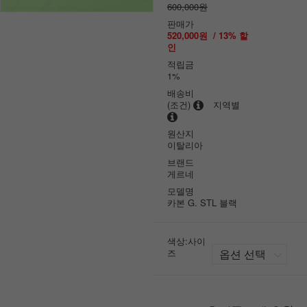
600,000원
판매가
520,000원
/
13
% 할
인
적립금
1%
배송비
(조건)
지역별
원산지
이탈리아
브랜드
게르네
모델명
카본 G. STL 블랙
색상:사이
즈