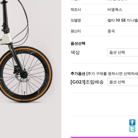
제조사
비엠웍스
모델명
델타 10 SE 미니
원산지
중국
옵션선택
색상
추가옵션
(추가 구매를 원하시면 선택하세
[G021]조립배송