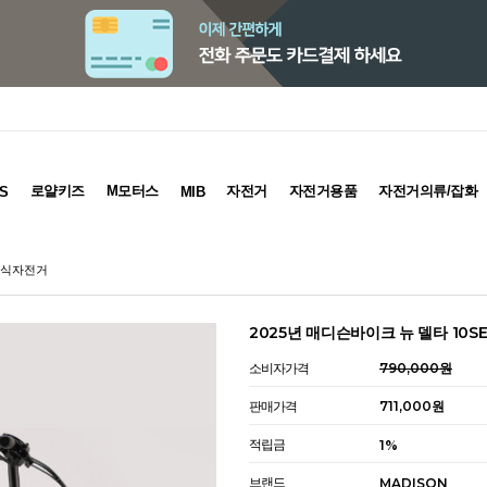
로얄키즈
M모터스
자전거
자전거용품
자전거의류/잡화
S
MIB
접이식자전거
2025년 매디슨바이크 뉴 델타 10
소비자가격
790,000원
판매가격
711,000원
적립금
1%
브랜드
MADISON