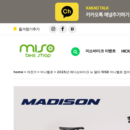
B
즐겨찾기추가
미소바이크 이벤트
HICK
home
>
자전거
>
미니벨로
> 2025년 매디슨바이크 뉴 델타 10SE 미니벨로 