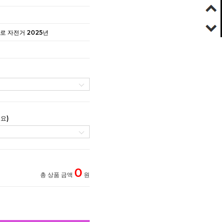
벨로 자전거 2025년
요)
0
총 상품 금액
원