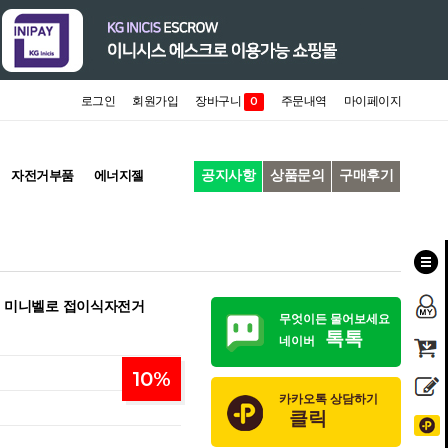
로그인
회원가입
장바구니
주문내역
마이페이지
0
공지사항
상품문의
구매후기
자전거부품
에너지젤
SE 미니벨로 접이식자전거
무엇이든 물어보세요
톡톡
네이버
10
%
카카오톡 상담하기
클릭