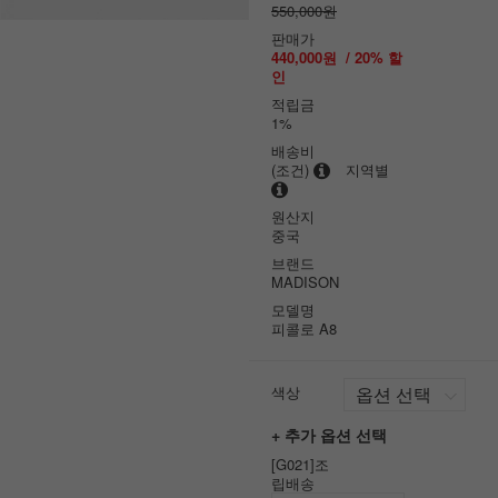
550,000원
판매가
440,000원
/
20
% 할
인
적립금
1%
배송비
(조건)
지역별
원산지
중국
브랜드
MADISON
모델명
피콜로 A8
색상
+ 추가 옵션 선택
[G021]조
립배송