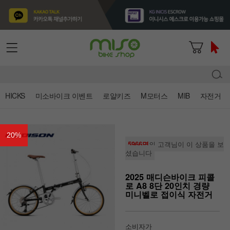
HICKS
미소바이크 이벤트
로얄키즈
M모터스
MIB
자전거
20
%
5966명
의 고객님이 이 상품을 보
셨습니다
2025 매디슨바이크 피콜
로 A8 8단 20인치 경량
미니벨로 접이식 자전거
소비자가