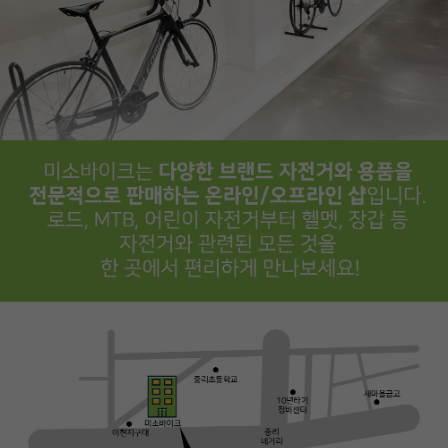
페이코 ID로
PAYCO 바