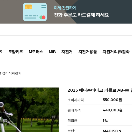
로얄키즈
M모터스
자전거
자전거용품
자전거의류/잡화
S
MIB
벨로 접이식자전거
2025 매디슨바이크 피콜로 A8-
소비자가격
550,000원
판매가격
440,000원
적립금
1%
브랜드
MADISON