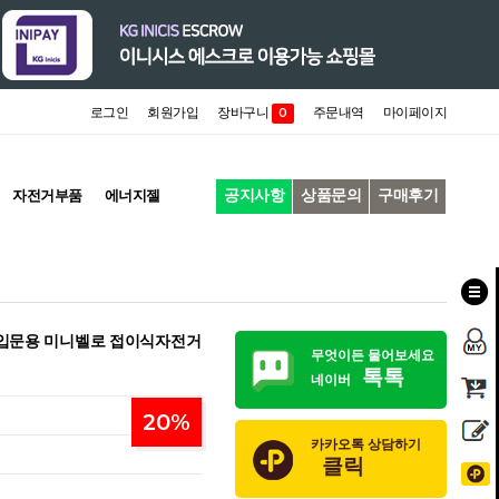
로그인
회원가입
장바구니
주문내역
마이페이지
0
공지사항
상품문의
구매후기
자전거부품
에너지젤
W 입문용 미니벨로 접이식자전거
무엇이든 물어보세요
톡톡
네이버
20
%
카카오톡 상담하기
클릭