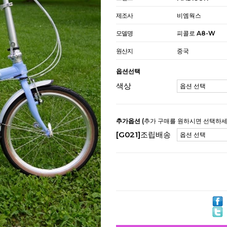
제조사
비엠웍스
모델명
피콜로 A8-W
원산지
중국
옵션선택
색상
추가옵션
(추가 구매를 원하시면 선택하세
[G021]조립배송