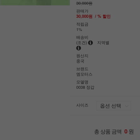
30,000원
판매가
30,000원
/ % 할인
적립금
1%
배송비
(조건)
지역별
원산지
중국
브랜드
엠모터스
모델명
0038 장갑
사이즈
원
총 상품 금액
0