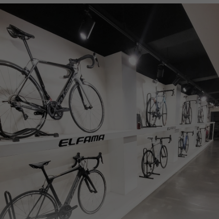
페이코 ID로
PAYCO 바