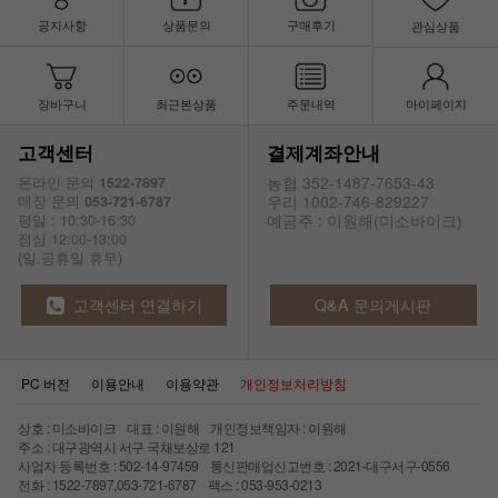
공지사항
상품문의
구매후기
관심상품
장바구니
최근본상품
주문내역
마이페이지
고객센터
결제계좌안내
농협 352-1487-7653-43
온라인 문의
1522-7897
우리 1002-746-829227
매장 문의
053-721-6787
예금주 : 이원해(미소바이크)
평일 : 10:30-16:30
점심 12:00-13:00
(일.공휴일 휴무)
고객센터 연결하기
Q&A 문의게시판
PC 버전
이용안내
이용약관
개인정보처리방침
상호 : 미소바이크 대표 : 이원해 개인정보책임자 : 이원해
주소 : 대구광역시 서구 국채보상로 121
사업자 등록번호 : 502-14-97459 통신판매업신고번호 : 2021-대구서구-0556
전화 : 1522-7897,053-721-6787 팩스 : 053-953-0213