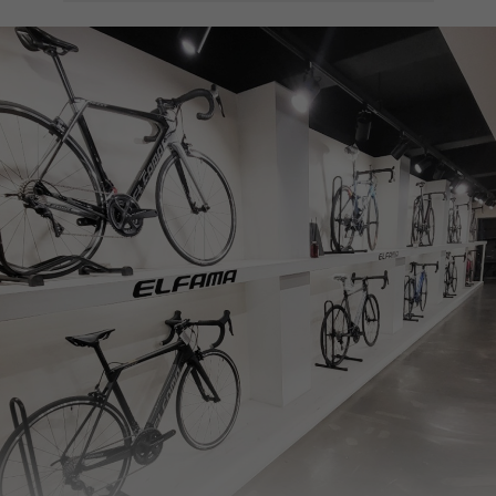
페이코 ID로
PAYCO 바