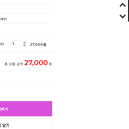
커넥터
넥터
27,000
원
27,000
총 상품 금액
원