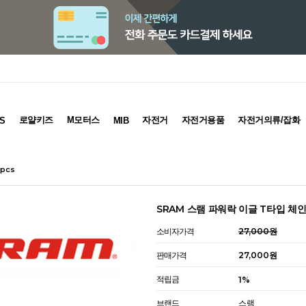
로얄키즈
M모터스
자전거
자전거용품
자전거의류/잡화
S
MIB
pcs
SRAM 스램 파워락 이글 T타입 체인커
소비자가격
27,000원
판매가격
27,000
원
적립금
1%
브랜드
스램