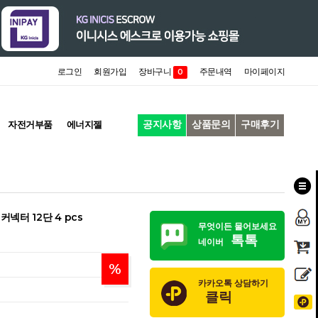
로그인
회원가입
장바구니
주문내역
마이페이지
0
공지사항
상품문의
구매후기
자전거부품
에너지젤
넥터 12단 4 pcs
무엇이든 물어보세요
톡톡
네이버
%
카카오톡 상담하기
클릭