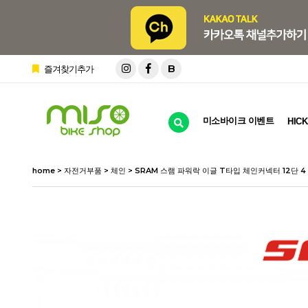
B
즐겨찾기추가
미소바이크 이벤트
HICK
home
>
자전거부품
>
체인
> SRAM 스램 파워락 이글 T타입 체인커넥터 12단 4 