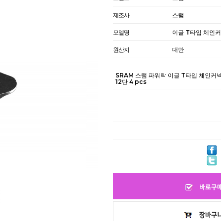
제조사
스램
모델명
이글 T타입 체인
원산지
대만
SRAM 스램 파워락 이글 T타입 체인커
12단 4 pcs