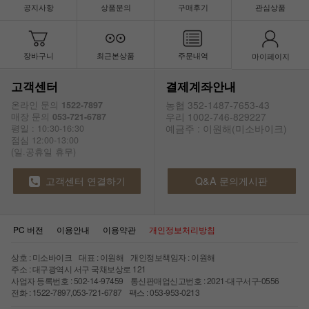
공지사항
상품문의
구매후기
관심상품
장바구니
최근본상품
주문내역
마이페이지
고객센터
결제계좌안내
농협 352-1487-7653-43
온라인 문의
1522-7897
우리 1002-746-829227
매장 문의
053-721-6787
예금주 : 이원해(미소바이크)
평일 : 10:30-16:30
점심 12:00-13:00
(일.공휴일 휴무)
고객센터 연결하기
Q&A 문의게시판
PC 버전
이용안내
이용약관
개인정보처리방침
상호 : 미소바이크 대표 : 이원해 개인정보책임자 : 이원해
주소 : 대구광역시 서구 국채보상로 121
사업자 등록번호 : 502-14-97459 통신판매업신고번호 : 2021-대구서구-0556
전화 : 1522-7897,053-721-6787 팩스 : 053-953-0213