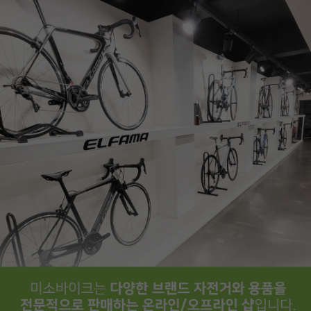
페이코 ID로
PAYCO 바