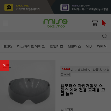
HICKS
미소바이크 이벤트
로얄키즈
M모터스
MIB
자전거
%
954명
의 고객님이 이 상품을 보셨
습니다
엠모터스 자전거헬멧 스
텝스 에어 전용 교체용 고
글 블랙
소비자가