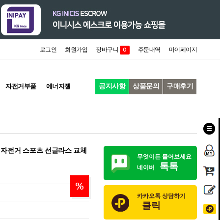
로그인
회원가입
장바구니
주문내역
마이페이지
0
공지사항
상품문의
구매후기
자전거부품
에너지젤
 자전거 스포츠 선글라스 교체
무엇이든 물어보세요
톡톡
네이버
%
카카오톡 상담하기
클릭