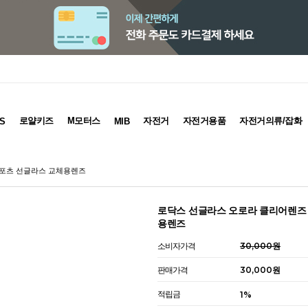
로얄키즈
M모터스
자전거
자전거용품
자전거의류/잡화
S
MIB
스포츠 선글라스 교체용렌즈
로닥스 선글라스 오로라 클리어렌즈
용렌즈
소비자가격
30,000원
판매가격
30,000원
적립금
1%