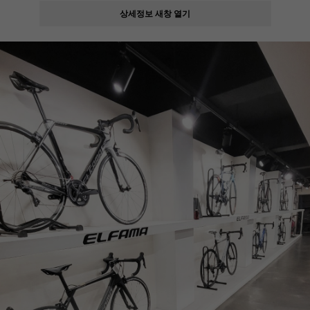
상세정보 새창 열기
페이코 ID로
PAYCO 바