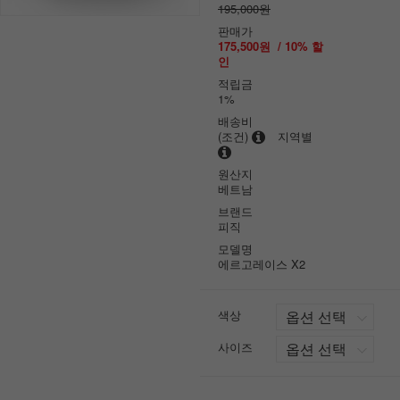
195,000원
판매가
175,500원
/
10
% 할
인
적립금
1%
배송비
(조건)
지역별
원산지
베트남
브랜드
피직
모델명
에르고레이스 X2
색상
사이즈