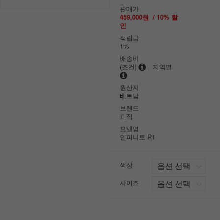
판매가
459,000원
/
10
% 할
인
적립금
1%
배송비
(조건)
지역별
원산지
베트남
브랜드
피직
모델명
인피니토 R1
색상
사이즈