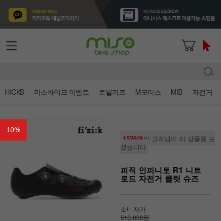
HICKS
미소바이크 이벤트
로얄키즈
M모터스
MIB
자전거
10
%
1526명
의 고객님이 이 상품을 보
셨습니다
피직 인피니토 R1 니트
로드 자전거 클릿 슈즈
소비자가
510,000원