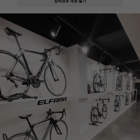
상세정보 새창 열기
페이코 ID로
PAYCO 바