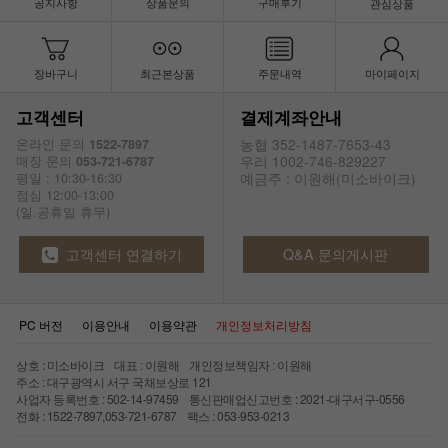
공지사항
상품문의
구매후기
관심상품
장바구니
최근본상품
주문내역
마이페이지
고객센터
결제계좌안내
농협 352-1487-7653-43
온라인 문의
1522-7897
우리 1002-746-829227
매장 문의
053-721-6787
예금주 : 이원해(미소바이크)
평일 : 10:30-16:30
점심 12:00-13:00
(일.공휴일 휴무)
고객센터 연결하기
Q&A 문의게시판
PC 버전
이용안내
이용약관
개인정보처리방침
상호 : 미소바이크 대표 : 이원해 개인정보책임자 : 이원해
주소 : 대구광역시 서구 국채보상로 121
사업자 등록번호 : 502-14-97459 통신판매업신고번호 : 2021-대구서구-0556
전화 : 1522-7897,053-721-6787 팩스 : 053-953-0213