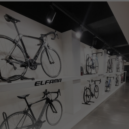
페이코 ID로
PAYCO 바