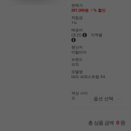
판매가
297,000원
/ % 할인
적립금
1%
배송비
(조건)
지역별
원산지
이탈리아
브랜드
피직
모델명
테라 파워스트랩 X4
색상 사이
즈
원
총 상품 금액
0