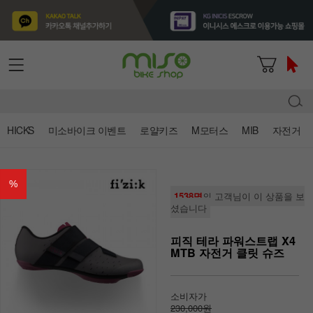
HICKS
미소바이크 이벤트
로얄키즈
M모터스
MIB
자전거
%
1538명
의 고객님이 이 상품을 보
셨습니다
피직 테라 파워스트랩 X4
MTB 자전거 클릿 슈즈
소비자가
230,000원