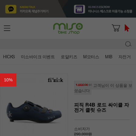
HICKS
미소바이크 이벤트
로얄키즈
M모터스
MIB
자전거
10
%
1466명
의 고객님이 이 상품을 보
셨습니다
피직 R4B 로드 싸이클 자
전거 클릿 슈즈
소비자가
290,000원