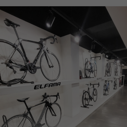
페이코 ID로
PAYCO 바