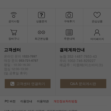
공지사항
상품문의
구매후기
관심상품
장바구니
최근본상품
주문내역
마이페이지
고객센터
결제계좌안내
농협 352-1487-7653-43
온라인 문의
1522-7897
우리 1002-746-829227
매장 문의
053-721-6787
예금주 : 이원해(미소바이크)
평일 : 10:30-16:30
점심 12:00-13:00
(일.공휴일 휴무)
고객센터 연결하기
Q&A 문의게시판
PC 버전
이용안내
이용약관
개인정보처리방침
상호 : 미소바이크 대표 : 이원해 개인정보책임자 : 이원해