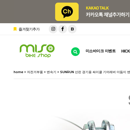
B
즐겨찾기추가
미소바이크 이벤트
HICK
home
>
자전거부품
>
변속기
> SUNRUN 선런 경기용 싸이클 기어레버 더듬이