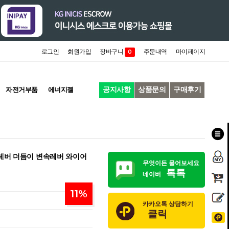
로그인
회원가입
장바구니
주문내역
마이페이지
0
공지사항
상품문의
구매후기
자전거부품
에너지젤
어레버 더듬이 변속레버 와이어
무엇이든 물어보세요
톡톡
네이버
11
%
카카오톡 상담하기
클릭