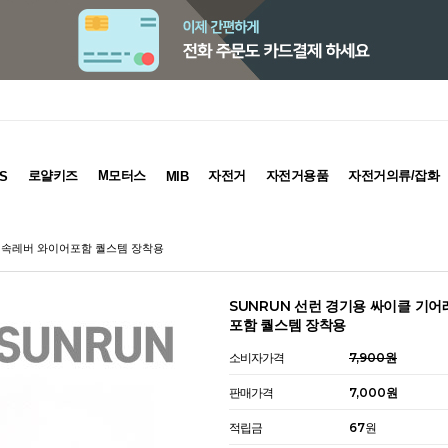
로얄키즈
M모터스
자전거
자전거용품
자전거의류/잡화
S
MIB
 변속레버 와이어포함 퀄스템 장착용
SUNRUN 선런 경기용 싸이클 기
포함 퀄스템 장착용
소비자가격
7,900원
판매가격
7,000원
적립금
67원