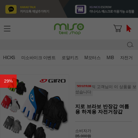
HICKS
미소바이크 이벤트
로얄키즈
M모터스
MIB
자전거
29
%
20103명
의 고객님이 이 상품을 보
셨습니다
지로 브라보 반장갑 여름
용 하계용 자전거장갑
소비자가
35,000원