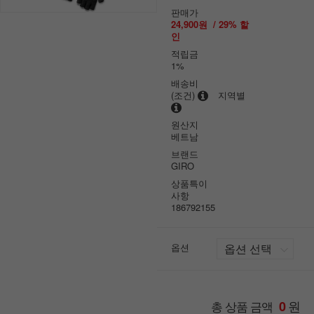
판매가
24,900원
/
29
% 할
인
적립금
1%
배송비
(조건)
지역별
원산지
베트남
브랜드
GIRO
상품특이
사항
186792155
옵션
원
총 상품 금액
0