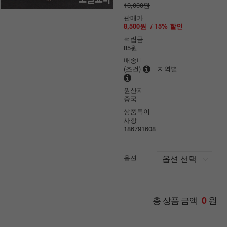
10,000원
판매가
8,500원
/
15
% 할인
적립금
85원
배송비
(조건)
지역별
원산지
중국
상품특이
사항
186791608
옵션
원
총 상품 금액
0