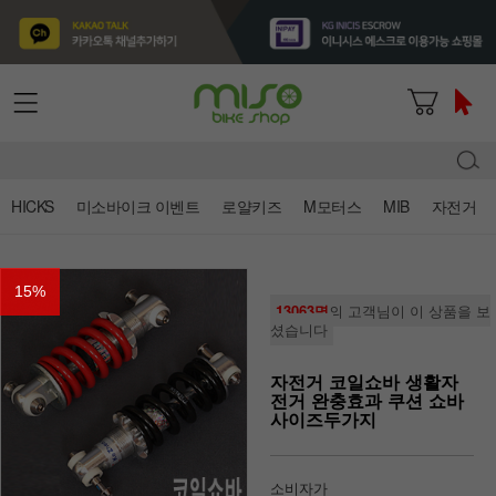
HICKS
미소바이크 이벤트
로얄키즈
M모터스
MIB
자전거
15
%
13063명
의 고객님이 이 상품을 보
셨습니다
자전거 코일쇼바 생활자
전거 완충효과 쿠션 쇼바
사이즈두가지
소비자가