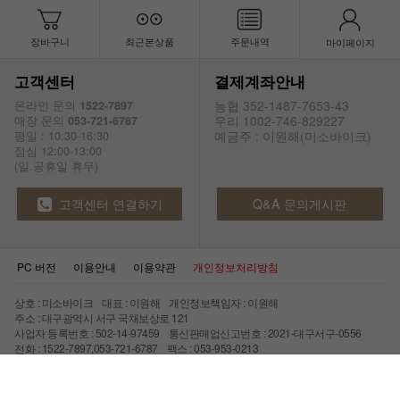
장바구니
최근본상품
주문내역
마이페이지
고객센터
결제계좌안내
농협 352-1487-7653-43
온라인 문의
1522-7897
우리 1002-746-829227
매장 문의
053-721-6787
예금주 : 이원해(미소바이크)
평일 : 10:30-16:30
점심 12:00-13:00
(일.공휴일 휴무)
고객센터 연결하기
Q&A 문의게시판
PC 버전
이용안내
이용약관
개인정보처리방침
상호 : 미소바이크 대표 : 이원해 개인정보책임자 : 이원해
주소 : 대구광역시 서구 국채보상로 121
사업자 등록번호 : 502-14-97459 통신판매업신고번호 : 2021-대구서구-0556
전화 : 1522-7897,053-721-6787 팩스 : 053-953-0213
Copyright © 미소바이크 All rights reserved.