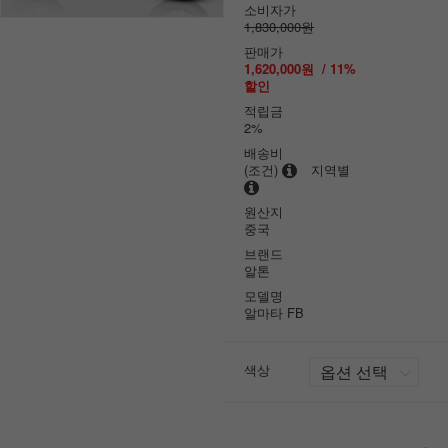
소비자가
1,830,000원
판매가
1,620,000원
/
11
%
할인
적립금
2%
배송비
(조건)
지역별
원산지
중국
브랜드
알톤
모델명
알마타 FB
색상