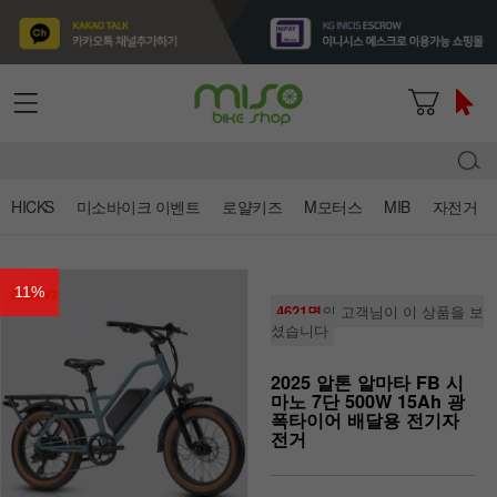
HICKS
미소바이크 이벤트
로얄키즈
M모터스
MIB
자전거
11
%
4621명
의 고객님이 이 상품을 보
셨습니다
2025 알톤 알마타 FB 시
마노 7단 500W 15Ah 광
폭타이어 배달용 전기자
전거