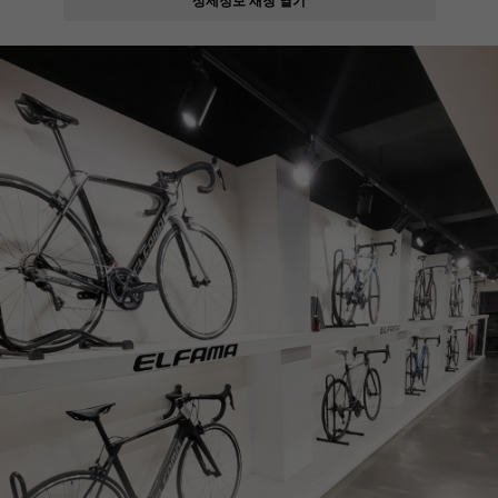
페이코 ID로
PAYCO 바