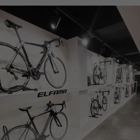
페이코 ID로
PAYCO 바