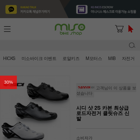
HICKS
미소바이크 이벤트
로얄키즈
M모터스
MIB
자전거
30
%
2400명
의 고객님이 이 상품을 보
셨습니다
시디 샷 2S 카본 최상급
로드자전거 클릿슈즈 신
발
소비자가