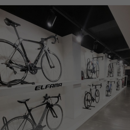
페이코 ID로
PAYCO 바