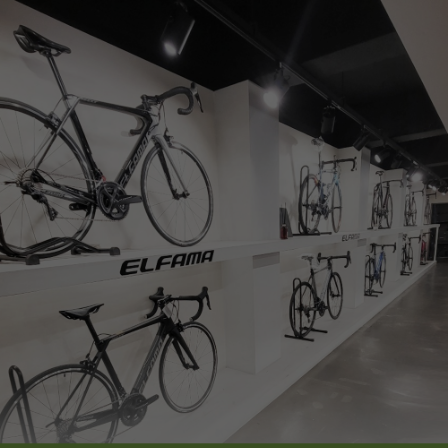
페이코 ID로
PAYCO 바