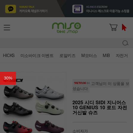
HICKS
미소바이크 이벤트
로얄키즈
M모터스
MIB
자전거
30
%
2970명
의 고객님이 이 상품을 보
셨습니다
2025 시디 SIDI 지니어스
10 GENIUS 10 로드 자전
거신발 슈즈
소비자가