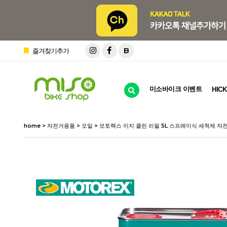
B
즐겨찾기추가
미소바이크 이벤트
HICK
home
>
자전거용품
>
오일
> 모토렉스 이지 클린 리필 5L 스프레이식 세척제 자