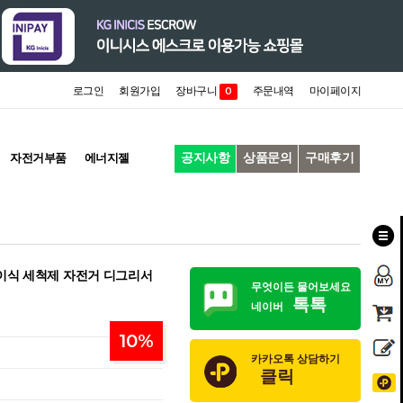
로그인
회원가입
장바구니
주문내역
마이페이지
0
공지사항
상품문의
구매후기
자전거부품
에너지젤
레이식 세척제 자전거 디그리서
무엇이든 물어보세요
톡톡
네이버
10
%
카카오톡 상담하기
클릭