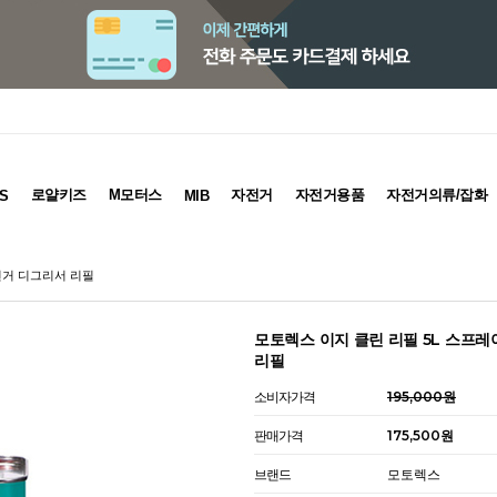
로얄키즈
M모터스
자전거
자전거용품
자전거의류/잡화
S
MIB
전거 디그리서 리필
모토렉스 이지 클린 리필 5L 스프
리필
소비자가격
195,000원
판매가격
175,500원
브랜드
모토렉스