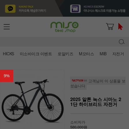
HICKS
미소바이크 이벤트
로얄키즈
M모터스
MIB
자전거
9
%
3673명
의 고객님이 이 상품을 보
셨습니다
2025 알톤 녹스 시마노 2
1단 하이브리드 자전거
소비자가
580,000원