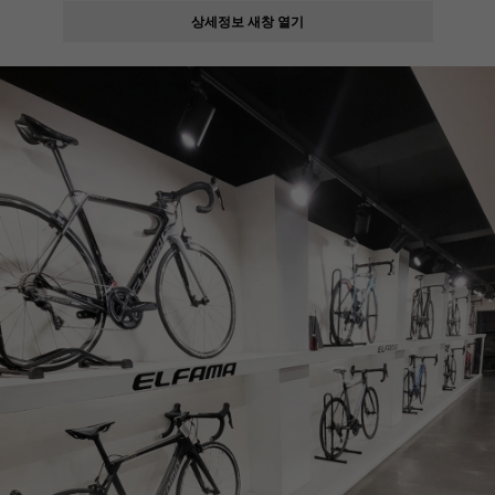
상세정보 새창 열기
페이코 ID로
PAYCO 바