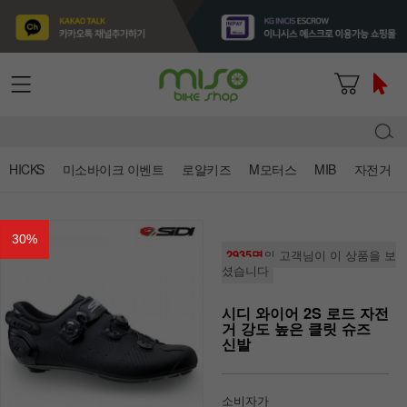
HICKS
미소바이크 이벤트
로얄키즈
M모터스
MIB
자전거
30
%
2935명
의 고객님이 이 상품을 보
셨습니다
시디 와이어 2S 로드 자전
거 강도 높은 클릿 슈즈
신발
소비자가