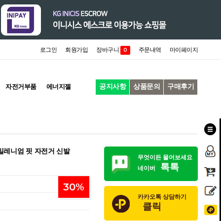
로그인
회원가입
장바구니
주문내역
마이페이지
0
공지사항
상품문의
구매후기
자전거부품
에너지젤
 밀레니엄 핏 자전거 신발
무엇이든 물어보세요
톡톡
네이버
30
%
카카오톡 상담하기
클릭