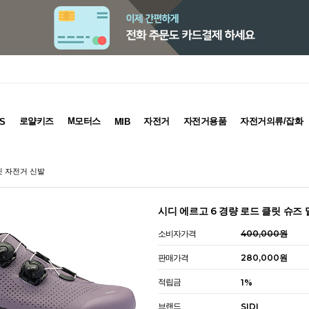
로얄키즈
M모터스
자전거
자전거용품
자전거의류/잡화
S
MIB
핏 자전거 신발
시디 에르고 6 경량 로드 클릿 슈즈
소비자가격
400,000원
판매가격
280,000원
적립금
1%
브랜드
SIDI