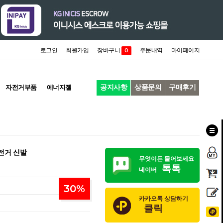
로그인
회원가입
장바구니
주문내역
마이페이지
0
공지사항
상품문의
구매후기
자전거부품
에너지젤
전거 신발
무엇이든 물어보세요
톡톡
네이버
30
%
카카오톡 상담하기
클릭