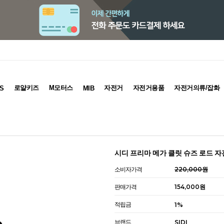
로얄키즈
M모터스
자전거
자전거용품
자전거의류/잡화
S
MIB
시디 프리마 메가 클릿 슈즈 로드 자
소비자가격
220,000원
판매가격
154,000원
적립금
1%
브랜드
SIDI