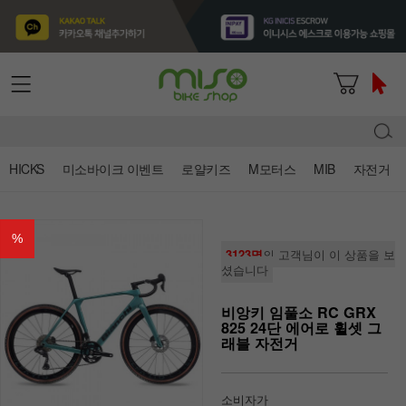
HICKS
미소바이크 이벤트
로얄키즈
M모터스
MIB
자전거
%
3123명
의 고객님이 이 상품을 보
셨습니다
비앙키 임풀소 RC GRX
825 24단 에어로 휠셋 그
래블 자전거
소비자가