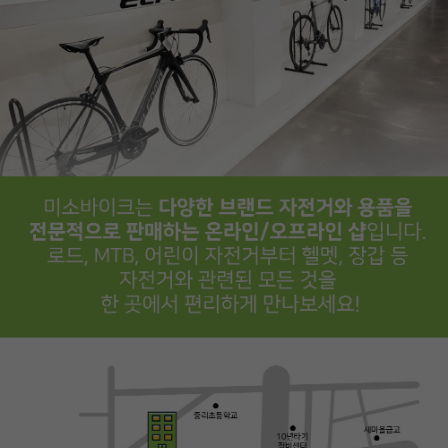
페이코 ID로
PAYCO 바