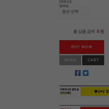
[G021]조
립배송
원
총 상품 금액
0
BUY NOW
WISH
CART