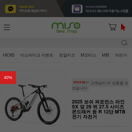
HICKS
미소바이크 이벤트
로얄키즈
M모터스
MIB
자전거
40
%
5231명
의 고객님이 이 상품을 보
셨습니다
2025 보쉬 퍼포먼스 라인
SX 앞 29 뒤 27.5 사이즈
몬드래커 듄 R 12단 MTB
전기 자전거