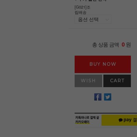
[G021]조
립배송
원
총 상품 금액
0
BUY NOW
WISH
CART