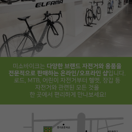
페이코 ID로
PAYCO 바