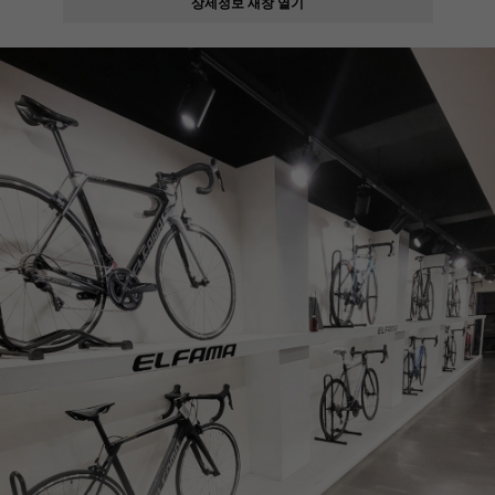
상세정보 새창 열기
페이코 ID로
PAYCO 바