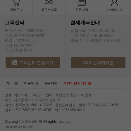
장바구니
최근본상품
주문내역
마이페이지
고객센터
결제계좌안내
농협 352-1487-7653-43
온라인 문의
1522-7897
우리 1002-746-829227
매장 문의
053-721-6787
예금주 : 이원해(미소바이크)
평일 : 10:30-16:30
점심 12:00-13:00
(일.공휴일 휴무)
고객센터 연결하기
Q&A 문의게시판
PC 버전
이용안내
이용약관
개인정보처리방침
상호 : 미소바이크 대표 : 이원해 개인정보책임자 : 이원해
주소 : 대구광역시 서구 국채보상로 121
사업자 등록번호 : 502-14-97459 통신판매업신고번호 : 2021-대구서구-0556
전화 : 1522-7897,053-721-6787 팩스 : 053-953-0213
Copyright © 미소바이크 All rights reserved.
Design by 에스비디자인