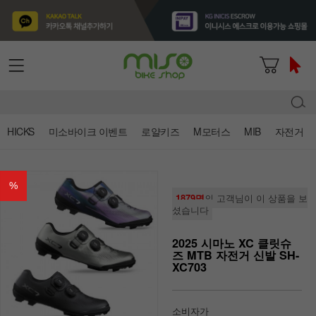
HICKS
미소바이크 이벤트
로얄키즈
M모터스
MIB
자전거
%
1879명
의 고객님이 이 상품을 보
셨습니다
2025 시마노 XC 클릿슈
즈 MTB 자전거 신발 SH-
XC703
소비자가