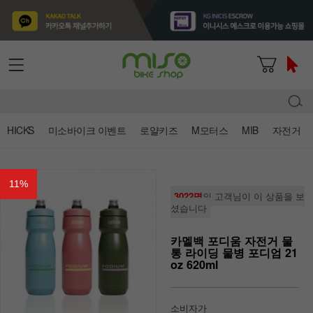
HICKS
미소바이크 이벤트
로얄키즈
M모터스
MIB
자전거
11
%
3022명
의 고객님이 이 상품을 보
셨습니다
카멜백 포디움 자전거 물
통 라이딩 물병 포디엄 21
oz 620ml
소비자가