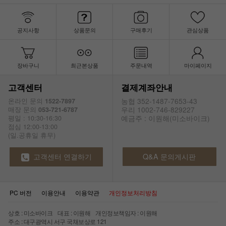
공지사항
상품문의
구매후기
관심상품
장바구니
최근본상품
주문내역
마이페이지
고객센터
결제계좌안내
농협 352-1487-7653-43
온라인 문의
1522-7897
우리 1002-746-829227
매장 문의
053-721-6787
예금주 : 이원해(미소바이크)
평일 : 10:30-16:30
점심 12:00-13:00
(일.공휴일 휴무)
고객센터 연결하기
Q&A 문의게시판
PC 버전
이용안내
이용약관
개인정보처리방침
상호 : 미소바이크 대표 : 이원해 개인정보책임자 : 이원해
주소 : 대구광역시 서구 국채보상로 121