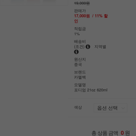
19,000원
판매가
17,000원
/
11
% 할
인
적립금
1%
배송비
(조건)
지역별
원산지
중국
브랜드
카멜백
모델명
포디엄 21oz 620ml
색상
원
총 상품 금액
0