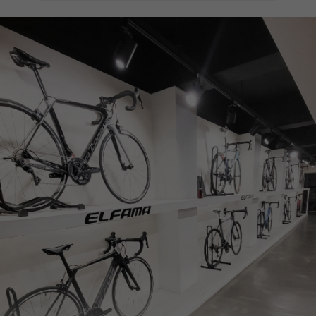
페이코 ID로
PAYCO 바