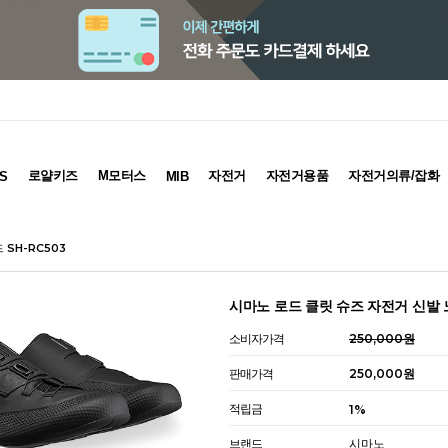
로얄키즈
M모터스
자전거
자전거용품
자전거의류/잡화
S
MIB
 SH-RC503
시마노 로드 클릿 슈즈 자전거 신발 노
소비자가격
250,000원
판매가격
250,000원
적립금
1%
브랜드
시마노