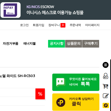
로그인
회원가입
장바구니
주문내역
마이페이지
0
공지사항
상품문의
구매후기
자전거부품
에너지젤
멀 와이드 SH-RC503
무엇이든 물어보세요
톡톡
네이버
%
카카오톡 상담하기
클릭