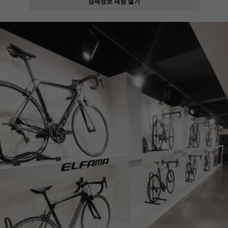
상세정보 새창 열기
페이코 ID로
PAYCO 바