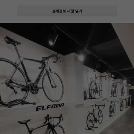
상세정보 새창 열기
페이코 ID로
PAYCO 바