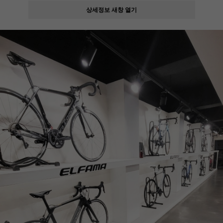
상세정보 새창 열기
페이코 ID로
PAYCO 바