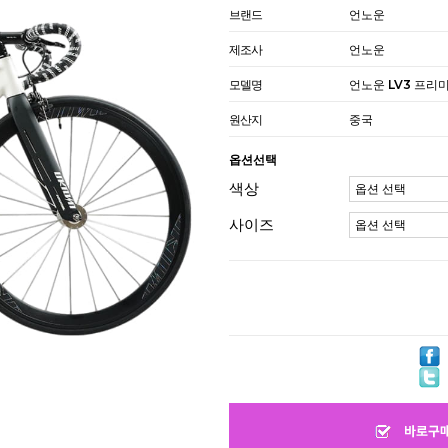
브랜드
언노운
제조사
언노운
모델명
언노운 LV3 프리미
원산지
중국
옵션선택
색상
사이즈