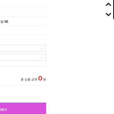
엄 SE
0
총 상품 금액
원