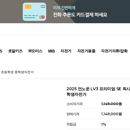
로얄키즈
M모터스
자전거
자전거용품
자전거의류/잡화
S
MIB
블랙 초등학생 중학생자전거
2025 언노운 LV3 프리미엄 SE 
학생자전거
소비자가격
1,149,000원
판매가격
1,149,000원
적립금
1%