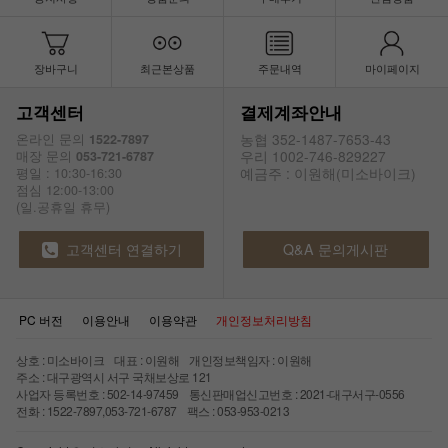
장바구니
최근본상품
주문내역
마이페이지
고객센터
결제계좌안내
농협 352-1487-7653-43
온라인 문의
1522-7897
우리 1002-746-829227
매장 문의
053-721-6787
예금주 : 이원해(미소바이크)
평일 : 10:30-16:30
점심 12:00-13:00
(일.공휴일 휴무)
고객센터 연결하기
Q&A 문의게시판
PC 버전
이용안내
이용약관
개인정보처리방침
상호 : 미소바이크 대표 : 이원해 개인정보책임자 : 이원해
주소 : 대구광역시 서구 국채보상로 121
사업자 등록번호 : 502-14-97459 통신판매업신고번호 : 2021-대구서구-0556
전화 : 1522-7897,053-721-6787 팩스 : 053-953-0213