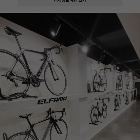
페이코 ID로
PAYCO 바