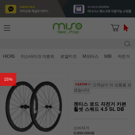
HICKS
미소바이크 이벤트
로얄키즈
M모터스
MIB
자전거
15
%
1442명
의 고객님이 이 상품을 보
셨습니다
젠티스 로드 자전거 카본
휠셋 스쿼드 4.5 SL DB
소비자가
3,990,000원