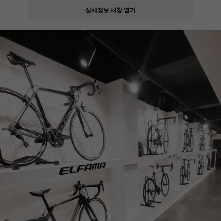
상세정보 새창 열기
페이코 ID로
PAYCO 바