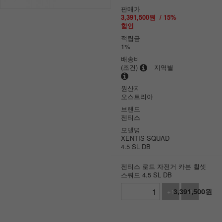
판매가
3,391,500
원
/
15
%
할인
적립금
1%
배송비
(조건)
지역별
원산지
오스트리아
브랜드
젠티스
모델명
XENTIS SQUAD
4.5 SL DB
젠티스 로드 자전거 카본 휠셋
스쿼드 4.5 SL DB
3,391,500
원
+1
-1