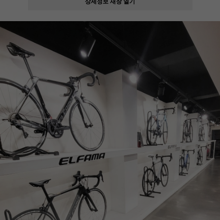
상세정보 새창 열기
페이코 ID로
PAYCO 바