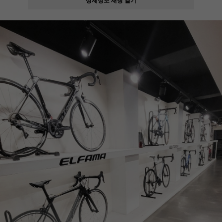
페이코 ID로
PAYCO 바