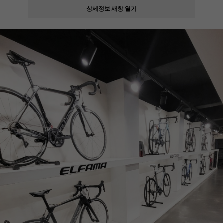
상세정보 새창 열기
페이코 ID로
PAYCO 바