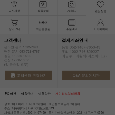
공지사항
상품문의
구매후기
관심상품
장바구니
최근본상품
주문내역
마이페이지
고객센터
결제계좌안내
농협 352-1487-7653-43
온라인 문의
1522-7897
우리 1002-746-829227
매장 문의
053-721-6787
예금주 : 이원해(미소바이크)
평일 : 10:30-16:30
점심 12:00-13:00
(일.공휴일 휴무)
고객센터 연결하기
Q&A 문의게시판
PC 버전
이용안내
이용약관
개인정보처리방침
상호 : 미소바이크 대표 : 이원해 개인정보책임자 : 이원해
주소 : 대구광역시 서구 국채보상로 121
사업자 등록번호 : 502-14-97459 통신판매업신고번호 : 2021-대구서구-0556