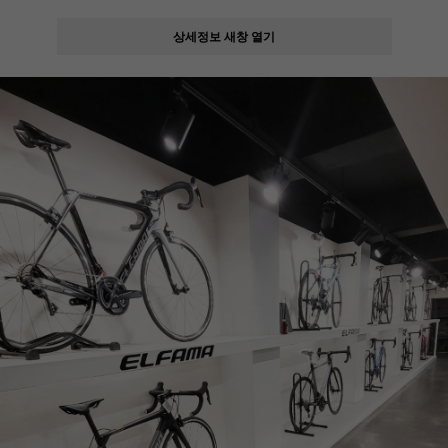
상세정보 새창 열기
페이코 ID로
PAYCO 바