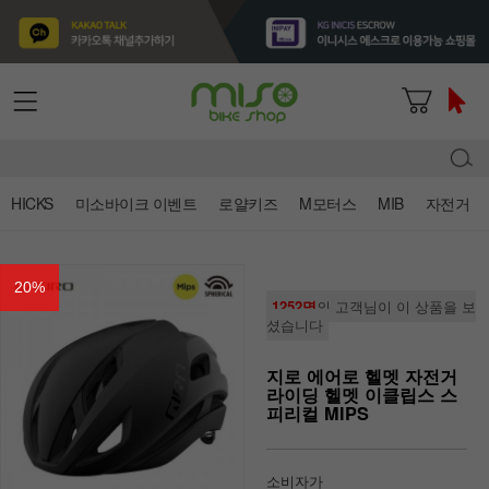
HICKS
미소바이크 이벤트
로얄키즈
M모터스
MIB
자전거
20
%
1252명
의 고객님이 이 상품을 보
셨습니다
지로 에어로 헬멧 자전거
라이딩 헬멧 이클립스 스
피리컬 MIPS
소비자가