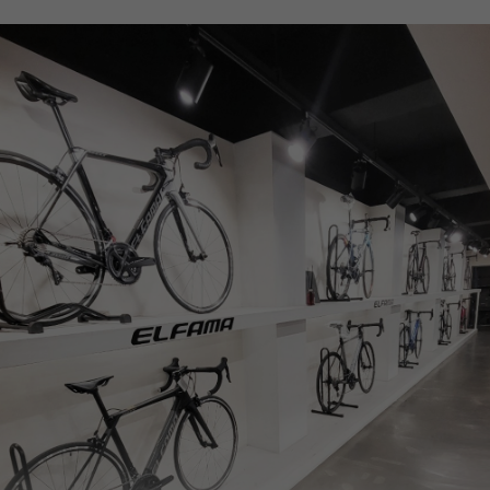
페이코 ID로
PAYCO 바