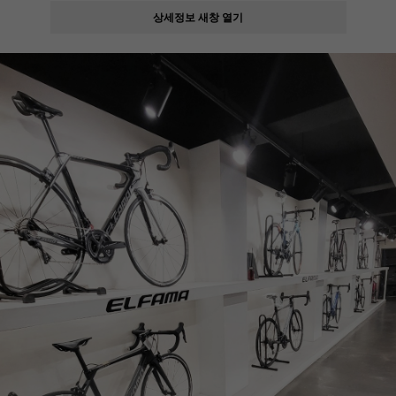
상세정보 새창 열기
페이코 ID로
PAYCO 바