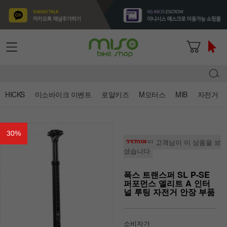
HICKS
미소바이크 이벤트
로얄키즈
M모터스
MIB
자전거
30
%
2370명
의 고객님이 이 상품을 보
셨습니다
폭스 트랜스퍼 SL P-SE
퍼포먼스 엘리트 A 인터
널 루팅 자전거 안장 부품
소비자가