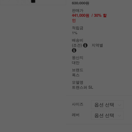
630,000원
판매가
441,000원
/
30
% 할
인
적립금
1%
배송비
(조건)
지역별
원산지
대만
브랜드
폭스
모델명
트랜스퍼 SL
사이즈
레버