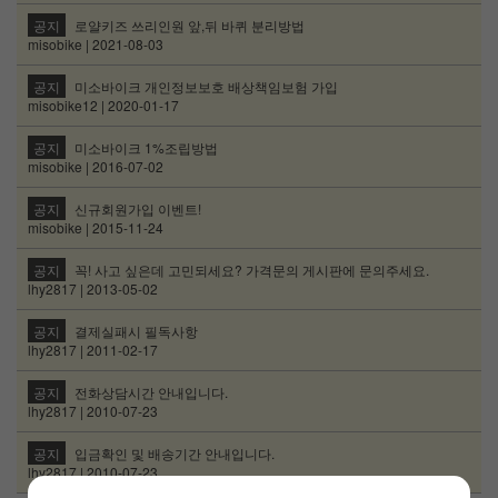
공지
로얄키즈 쓰리인원 앞,뒤 바퀴 분리방법
misobike | 2021-08-03
공지
미소바이크 개인정보보호 배상책임보험 가입
misobike12 | 2020-01-17
공지
미소바이크 1%조립방법
misobike | 2016-07-02
공지
신규회원가입 이벤트!
misobike | 2015-11-24
공지
꼭! 사고 싶은데 고민되세요? 가격문의 게시판에 문의주세요.
lhy2817 | 2013-05-02
공지
결제실패시 필독사항
lhy2817 | 2011-02-17
공지
전화상담시간 안내입니다.
lhy2817 | 2010-07-23
공지
입금확인 및 배송기간 안내입니다.
lhy2817 | 2010-07-23