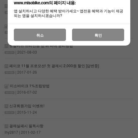
www.misobike.com의 페이지 내용:
로얄키즈 파일럿 바구니 설치를 위한 핸들스템 조립방법
앱 설치하시고 다양한 혜택 받아가세요~ 앱전용 혜택과 기능이 제공
| 2022-09-22
되는 앱을 설치하시겠습니까?
PAYCO 포인트 리워드 이벤트!
| 2021-09-29
취소
확인
로얄키즈 쓰리인원 앞,뒤 바퀴 분리방법
| 2021-08-03
페이코 11월 프로모션! 첫 결제시 2,000원 할인
[답변중]
| 2017-01-26
미소바이크 1%조립방법
| 2016-07-02
신규회원가입 이벤트!
| 2015-11-24
결제실패시 필독사항
lhy2817
| 2011-02-17