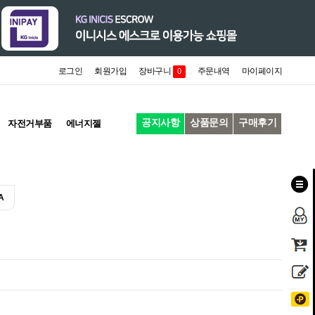
로그인
회원가입
장바구니
주문내역
마이페이지
0
공지사항
상품문의
구매후기
자전거부품
에너지젤
A