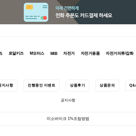
로얄키즈
M모터스
자전거
자전거용품
자전거의류/잡화
S
MIB
공지사항
진행중인 이벤트
상품후기
상품문의
Q&
공지사항
미소바이크 1%조립방법